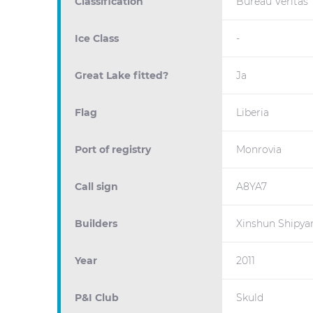
Classification
Bureau Veritas
Ice Class
-
Great Lake fitted?
Ja
Flag
Liberia
Port of registry
Monrovia
Call sign
A8YA7
Builders
Xinshun Shipya
Year
2011
P&I Club
Skuld