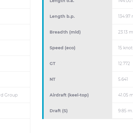
Length o.a.
144.00
Length b.p.
134.97 
Breadth (mld)
23.13 m
Speed (eco)
15 knot
GT
12.772
NT
5.641
rd Group
Airdraft (keel-top)
41.05 m
Draft (S)
9.85 m