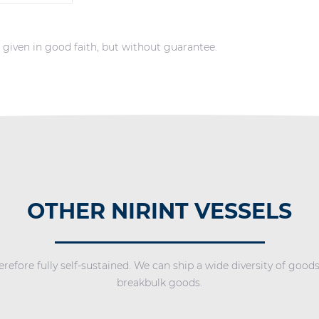
s given in good faith, but without guarantee.
OTHER NIRINT VESSELS
erefore fully self-sustained. We can ship a wide diversity of go
breakbulk goods.