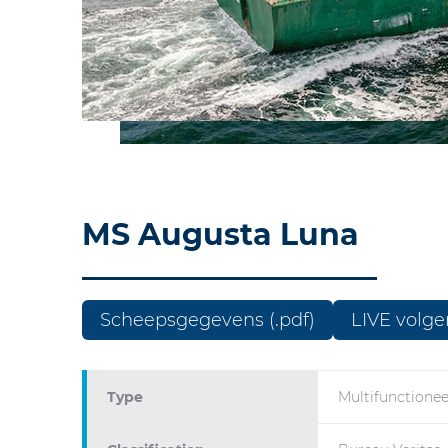
MS Augusta Luna
Scheepsgegevens (.pdf)
LIVE volge
Type
Multifunctionee