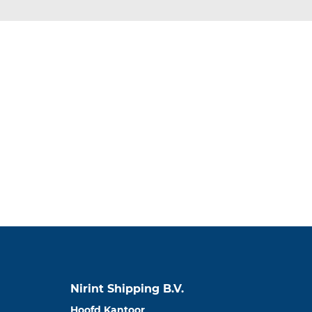
Nirint Shipping B.V.
Hoofd Kantoor