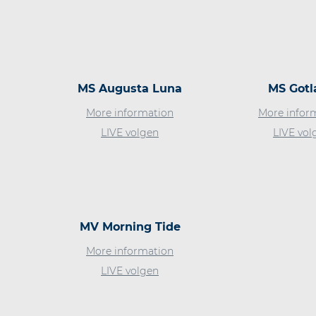
MS Augusta Luna
MS Gotl
More information
More infor
LIVE volgen
LIVE vol
MV Morning Tide
More information
LIVE volgen