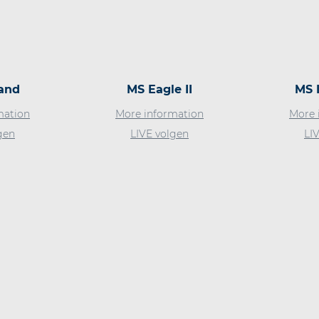
and
MS Eagle II
MS 
mation
More information
More 
gen
LIVE volgen
LI