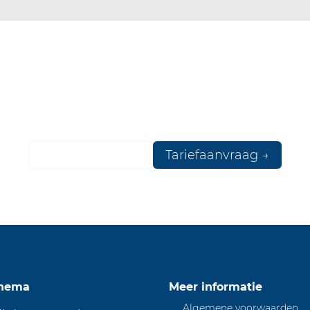
KUNNEN WE HELPEN?
Laat ons weten wat we voor u kunnen doen.
☎ +3110 224 9111
Tariefaanvraag →
chema
Meer informatie
Algemene voorwaarden