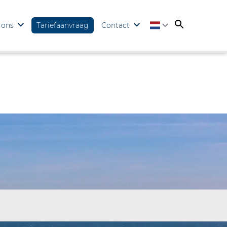
 ons
Tariefaanvraag
Contact