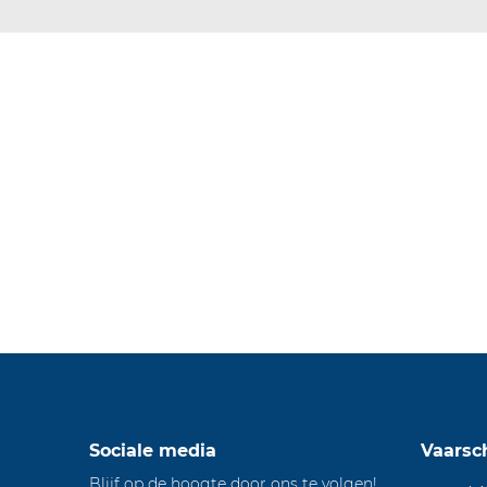
Sociale media
Vaars
Blijf op de hoogte door ons te volgen!