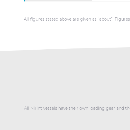
All figures stated above are given as “about”. Figure
All Nirint vessels have their own loading gear and th