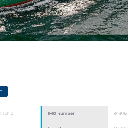
n
l schip
IMO number
948012