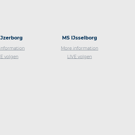
IJzerborg
MS IJsselborg
information
More information
VE volgen
LIVE volgen