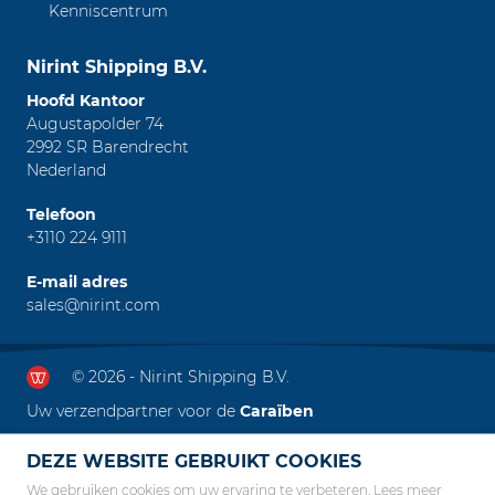
Kenniscentrum
Nirint Shipping B.V.
Hoofd Kantoor
Augustapolder 74
2992 SR Barendrecht
Nederland
Telefoon
+3110 224 9111
E-mail adres
sales@nirint.com
© 2026 - Nirint Shipping B.V.
Uw verzendpartner voor de
Caraïben
DEZE WEBSITE GEBRUIKT COOKIES
We gebruiken cookies om uw ervaring te verbeteren.
Lees meer