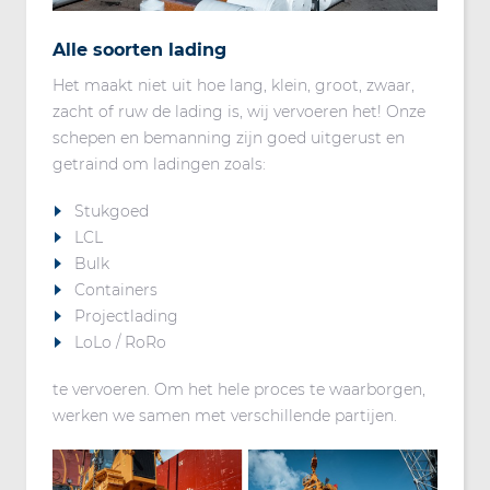
Alle soorten lading
Het maakt niet uit hoe lang, klein, groot, zwaar,
zacht of ruw de lading is, wij vervoeren het! Onze
schepen en bemanning zijn goed uitgerust en
getraind om ladingen zoals:
Stukgoed
LCL
Bulk
Containers
Projectlading
LoLo / RoRo
te vervoeren. Om het hele proces te waarborgen,
werken we samen met verschillende partijen.