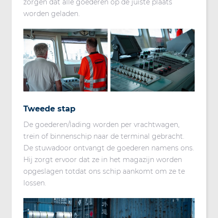
zorgen dat alle goederen op de juiste plaats
worden geladen.
Tweede stap
De goederen/lading worden per vrachtwagen,
trein of binnenschip naar de terminal gebracht.
De stuwadoor ontvangt de goederen namens ons.
Hij zorgt ervoor dat ze in het magazijn worden
opgeslagen totdat ons schip aankomt om ze te
lossen.