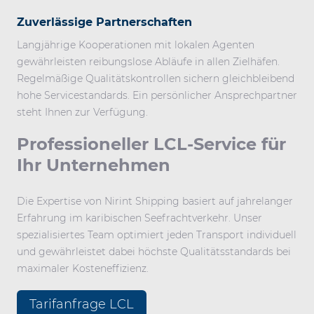
Zuverlässige Partnerschaften
Langjährige Kooperationen mit lokalen Agenten
gewährleisten reibungslose Abläufe in allen Zielhäfen.
Regelmäßige Qualitätskontrollen sichern gleichbleibend
hohe Servicestandards. Ein persönlicher Ansprechpartner
steht Ihnen zur Verfügung.
Professioneller LCL-Service für
Ihr Unternehmen
Die Expertise von Nirint Shipping basiert auf jahrelanger
Erfahrung im karibischen Seefrachtverkehr. Unser
spezialisiertes Team optimiert jeden Transport individuell
und gewährleistet dabei höchste Qualitätsstandards bei
maximaler Kosteneffizienz.
Tarifanfrage LCL