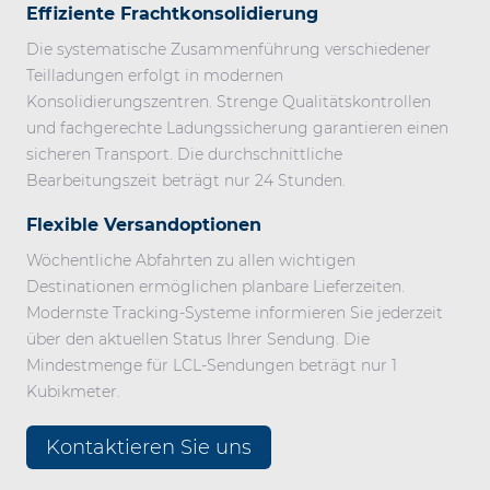
Effiziente Frachtkonsolidierung
Die systematische Zusammenführung verschiedener
Teilladungen erfolgt in modernen
Konsolidierungszentren. Strenge Qualitätskontrollen
und fachgerechte Ladungssicherung garantieren einen
sicheren Transport. Die durchschnittliche
Bearbeitungszeit beträgt nur 24 Stunden.
Flexible Versandoptionen
Wöchentliche Abfahrten zu allen wichtigen
Destinationen ermöglichen planbare Lieferzeiten.
Modernste Tracking-Systeme informieren Sie jederzeit
über den aktuellen Status Ihrer Sendung. Die
Mindestmenge für LCL-Sendungen beträgt nur 1
Kubikmeter.
Kontaktieren Sie uns