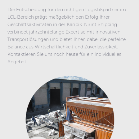
Die Entscheidung für den richtigen Logistikpartner im
LCL-Bereich prägt maßgeblich den Erfolg Ihrer
Geschäftsaktivitäten in der Karibik. Nirint Shipping
verbindet jahrzehntelange Expertise mit innovativen
Transportlösungen und bietet Ihnen dabei die perfekte
Balance aus Wirtschaftlichkeit und Zuverlässigkeit.
Kontaktieren Sie uns noch heute für ein individuelles
Angebot.