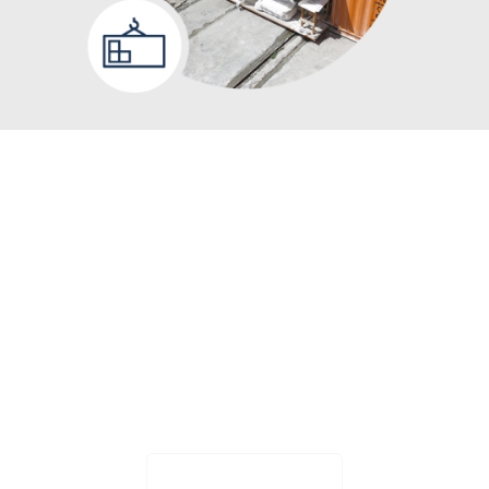
WIR KÖNNEN
IHNEN IMMER MIT
JEDEM HAFEN
HELFEN
Bitte kontaktieren Sie uns für weitere
Informationen.
☎ +3110 224 9111