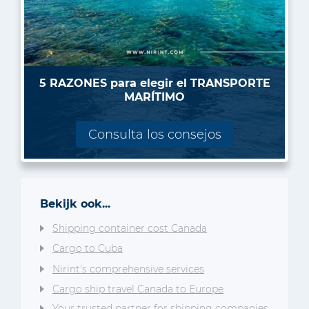
5 RAZONES para elegir el TRANSPORTE
MARÍTIMO
Consulta los consejos
Bekijk ook...
Shipping container cost Canada
Cargo to Cuba
Nirint's comprehensive services
Cargo ship travel Canada to Europe
Your trusted partner for shipping companies