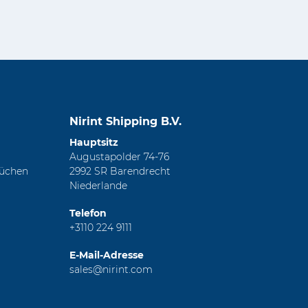
Nirint Shipping B.V.
Hauptsitz
Augustapolder 74-76
rüchen
2992 SR Barendrecht
Niederlande
Telefon
+3110 224 9111
E-Mail-Adresse
sales@nirint.com