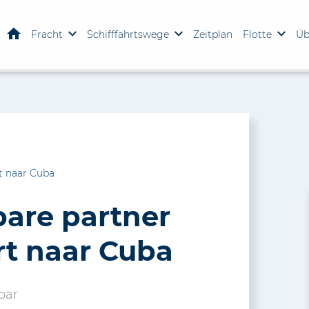
Home
Fracht
Schifffahrtswege
Zeitplan
Flotte
Üb
t naar Cuba
are partner
rt naar Cuba
bar