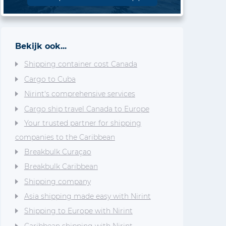
Bekijk ook...
Shipping container cost Canada
Cargo to Cuba
Nirint's comprehensive services
Cargo ship travel Canada to Europe
Your trusted partner for shipping
companies to the Caribbean
Breakbulk Curaçao
Breakbulk Caribbean
Shipping company
Asia shipping made easy with Nirint
Shipping to Europe with Nirint
Caribbean shipping with Nirint