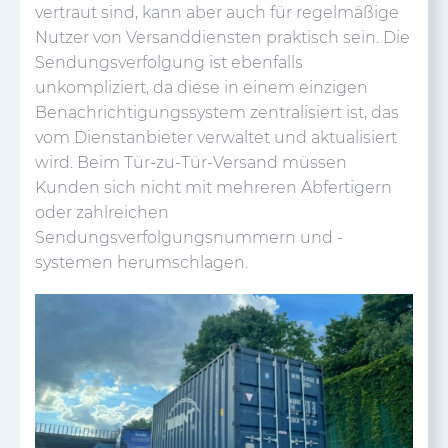
vertraut sind, kann aber auch für regelmäßige
Nutzer von Versanddiensten praktisch sein. Die
Sendungsverfolgung ist ebenfalls
unkompliziert, da diese in einem einzigen
Benachrichtigungssystem zentralisiert ist, das
vom Dienstanbieter verwaltet und aktualisiert
wird. Beim Tür-zu-Tür-Versand müssen
Kunden sich nicht mit mehreren Abfertigern
oder zahlreichen
Sendungsverfolgungsnummern und -
systemen herumschlagen.