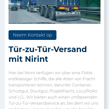
Neem Kontakt op
Tür-zu-Tür-Versand
mit Nirint
Hier bei Nirint verfügen wir über eine Flotte
erstklassiger Schiffe, die alle Arten von Fracht
transportieren können, darunter Container,
Schüttgut, Stückgut, Projektfracht, LoLo/RoRo
und LCL. Wir bieten auch einen umfassenden
Tür-zu-Tür-Versandservice an, bei dem wir uns